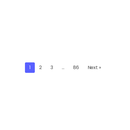
1
2
3
…
86
Next »