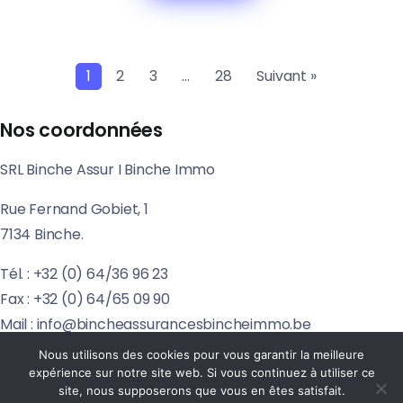
1
2
3
…
28
Suivant »
Nos coordonnées
SRL Binche Assur I Binche Immo
Rue Fernand Gobiet, 1
7134 Binche.
Tél. : +32 (0) 64/36 96 23
Fax : +32 (0) 64/65 09 90
Mail : info@bincheassurancesbincheimmo.be
Nous utilisons des cookies pour vous garantir la meilleure
expérience sur notre site web. Si vous continuez à utiliser ce
site, nous supposerons que vous en êtes satisfait.