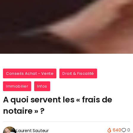
Conseils Achat - Vente
Droit & Fiscalité
Immobilier
Infos
A quoi servent les « frais de
notaire » ?
640
0
Laurent Sauteur