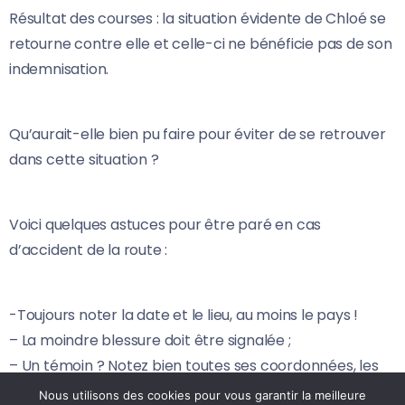
Résultat des courses : la situation évidente de Chloé se
retourne contre elle et celle-ci ne bénéficie pas de son
indemnisation.
Qu’aurait-elle bien pu faire pour éviter de se retrouver
dans cette situation ?
Voici quelques astuces pour être paré en cas
d’accident de la route :
-Toujours noter la date et le lieu, au moins le pays !
– La moindre blessure doit être signalée ;
– Un témoin ? Notez bien toutes ses coordonnées, les
fantômes ne peuvent pas vous aider ;
Nous utilisons des cookies pour vous garantir la meilleure