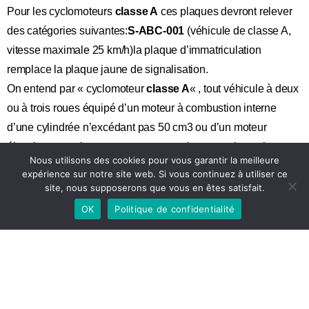
Pour les cyclomoteurs
classe A
ces plaques devront relever
des catégories suivantes:
S-ABC-001
(véhicule de classe A,
vitesse maximale 25 km/h)la plaque d’immatriculation
remplace la plaque jaune de signalisation.
On entend par « cyclomoteur
classe A
« , tout véhicule à deux
ou à trois roues équipé d’un moteur à combustion interne
d’une cylindrée n’excédant pas 50 cm3 ou d’un moteur
électrique et qui ne peut, par construction et par la seule
Nous utilisons des cookies pour vous garantir la meilleure
puissance de son moteur, dépasser sur une route en palier la
expérience sur notre site web. Si vous continuez à utiliser ce
vitesse de 25 km à l’heure;
site, nous supposerons que vous en êtes satisfait.
OK
Politique de confidentialité
Les cyclomoteurs
classe B
ces plaques devront relever des
catégories suivantes:
S-BAB001
(classe B, max 45 km/h) ou
S-UAB001 (quadricycle léger, max 350kg).
On entend par « cyclomoteur
classe B
«
tout véhicule à deux ou à trois roues équipé d’un moteur à