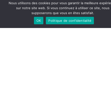
Nous utilisons des cookies pour vous garantir la meilleure expéri
sur notre site web. Si vous continuez à utiliser ce site, nous
supposerons que vous en êtes satisfait.
Share Article
OK
Politique de confidentialité
Follow Me