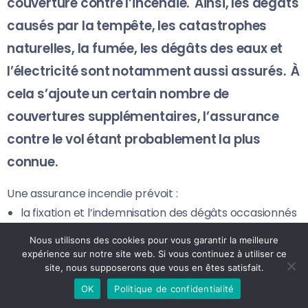
couverture contre l’incendie. Ainsi, les dégâts
causés par la tempête, les catastrophes
naturelles, la fumée, les dégâts des eaux et
l’électricité sont notamment aussi assurés. À
cela s’ajoute un certain nombre de
couvertures supplémentaires, l’assurance
contre le vol étant probablement la plus
connue.
Une assurance incendie prévoit :
la fixation et l’indemnisation des dégâts occasionnés
à votre habitation et à son contenu
Nous utilisons des cookies pour vous garantir la meilleure
la couverture de votre responsabilité civile si votre
expérience sur notre site web. Si vous continuez à utiliser ce
site, nous supposerons que vous en êtes satisfait.
habitation et son contenu devaient causer des
dommages à des tiers. Imaginez, par exemple, une
OK
Politique de confidentialité