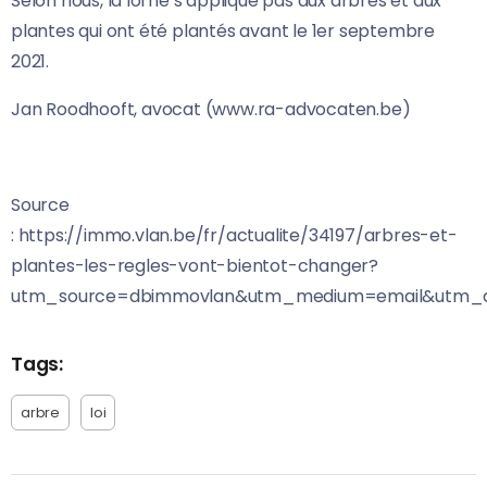
Selon nous, la loi ne s’applique pas aux arbres et aux
plantes qui ont été plantés avant le 1er septembre
2021.
Jan Roodhooft, avocat (www.ra-advocaten.be)
Source
: https://immo.vlan.be/fr/actualite/34197/arbres-et-
plantes-les-regles-vont-bientot-changer?
utm_source=dbimmovlan&utm_medium=email&utm_ca
Tags:
arbre
loi