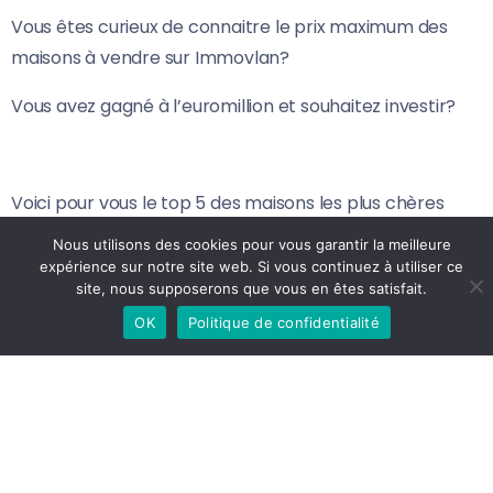
Vous êtes curieux de connaitre le prix maximum des
maisons à vendre sur Immovlan?
Vous avez gagné à l’euromillion et souhaitez investir?
Voici pour vous le top 5 des maisons les plus chères
aujourd’hui: https://immo.vlan.be/fr/Actualite/22582/to
Nous utilisons des cookies pour vous garantir la meilleure
5-des-maisons-les-plus-cheres-sur-immovlan
expérience sur notre site web. Si vous continuez à utiliser ce
site, nous supposerons que vous en êtes satisfait.
OK
Politique de confidentialité
Share Article