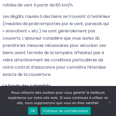
rafales de vent à partir de 80 km/h.
Les dégâts causés à des biens se trouvant à l’extérieur
(meubles de jardin emportés par le vent, parasols qui
« virevoltent », etc.) ne sont généralement pas
couverts. L’assureur considère que vous auriez dû
prendre les mesures nécessaires pour sécuriser ces
biens avant l’arrivée de la tempête. N’hésitez pas à
relire attentivement les conditions particulières de
votre contrat d’assurance pour connaître l’étendue
exacte de la couverture.
Le fonds des calamités
Nous utilisons des cookies pour vous garantir la meilleure
L’assurance habitation n’étant pas légalement
expérience sur notre site web. Si vous continuez à utiliser ce
site, nous supposerons que vous en êtes satisfait.
obligatoire, certains propriétaires font le choix de ne
OK
Politique de confidentialité
pas en contracter. Si vous n’en avez pas souscrite, vous