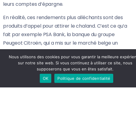
leurs comptes d’épargne.
En réalité, ces rendements plus alléchants sont des
produits d’appel pour attirer le chaland. C’est ce qu’a
fait par exemple PSA Bank, la banque du groupe
Peugeot Citroën, qui a mis sur le marché belge un
compte très attractif en terme de rendement. Sauf
Nous utilisons des cookies pour vous garantir la meilleure expérie
que ce rendement a hélas diminué au fil du temps.
sur notre site web. Si vous continuez à utiliser ce site, nous
supposerons que vous en êtes satisfait.
Quant aux grandes banques, elles ont toutes lancé des
OK
Politique de confidentialité
livrets d’épargne – non classiques – qui affichent tous
des rendements très alléchants. Mais il ne faut pas se
leurrer, ces rendements plus élevés sont en partie
factices. Pourquoi ? Parce qu’ils sont liés à des
versements, par exemple de 500 euros maximum par
mois. Cela veut dire que le taux affiché est uniquement
valable sur les 500 euros que vous aurez versé sur ce