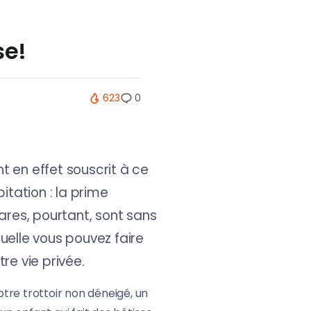
se!
623
0
 en effet souscrit à ce
itation : la prime
ares, pourtant, sont sans
uelle vous pouvez faire
re vie privée.
otre trottoir non déneigé, un