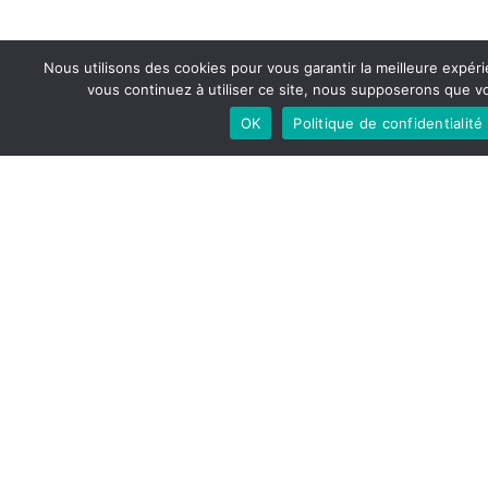
Source : https://www.jevaisconstruire.be/dix-
Nous utilisons des cookies pour vous garantir la meilleure expéri
questions-sur-lisolation/?
vous continuez à utiliser ce site, nous supposerons que vo
fbclid=IwAR0NKzdtVSJWyKSep3DzBawZAqsEiDmi53ea7
OK
Politique de confidentialité
Tags:
Habitation
Isolation
Share Article