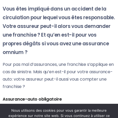
Vous êtes impliqué dans un accident de la
circulation pour lequel vous êtes responsable.
Votre assureur peut-il alors vous demander
une franchise ? Et qu’en est-il pour vos
propres dégâts si vous avez une assurance
omnium ?
Pour pas mal d’assurances, une franchise s’applique en
cas de sinistre. Mais qu’en est-il pour votre assurance-
auto: votre assureur peut-il aussi vous compter une
franchise ?
Assurance-auto obligatoire
Si vous causez vous-même un accident, les dommages
Nous utilisons des cookies pour vous garantir la meilleure
expérience sur notre site web. Si vous continuez à utiliser ce
que vous occasionnez à d’autres sont en principe