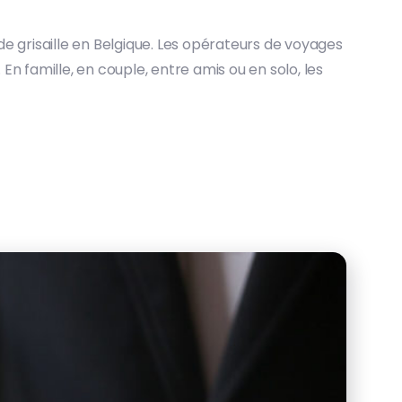
e grisaille en Belgique. Les opérateurs de voyages
 En famille, en couple, entre amis ou en solo, les