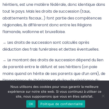
héritiers, est une matière fédérale, donc identique dans
tout le pays. Mais les droits de succession (taux,
abattements fiscaux…) font partie des compétences
régionales, ils différeront donc entre les Régions
flamande, wallonne et bruxelloise.
→ Les droits de succession sont calculés après
déduction des frais funéraires et dettes éventuelles.
→ Le montant des droits de succession dépend du lien
de parenté entre le défunt et ses héritiers (on paie
moins quand on hérite de ses parents que d’un ami), de
l’importance de l’héritage et du lieu de résidence du
défunt. Ils peuvent atteindre des sommets, entre 3 et
Nous utilisons des cookies pour vous garantir la meilleure
expérience sur notre site web. Si vous continuez à utiliser ce
80 % de votre patrimoine ! Pour les minimiser, plusieurs
site, nous supposerons que vous en êtes satisfait.
« techniques de défiscalisation » existent.
OK
Politique de confidentialité