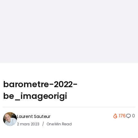
barometre-2022-
be_imageorigi
176
0
Laurent Sauteur
2 mars 2023
One Min Read