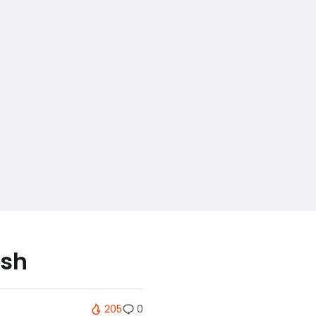
ash
205
0