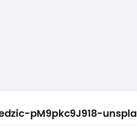
iedzic-pM9pkc9J918-unspl