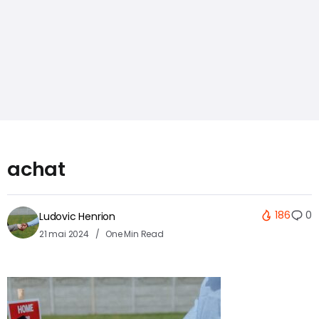
achat
186
0
Ludovic Henrion
21 mai 2024
One Min Read