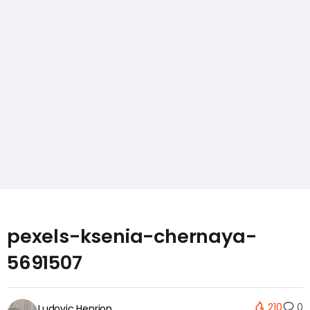
pexels-ksenia-chernaya-
5691507
210
0
Ludovic Henrion