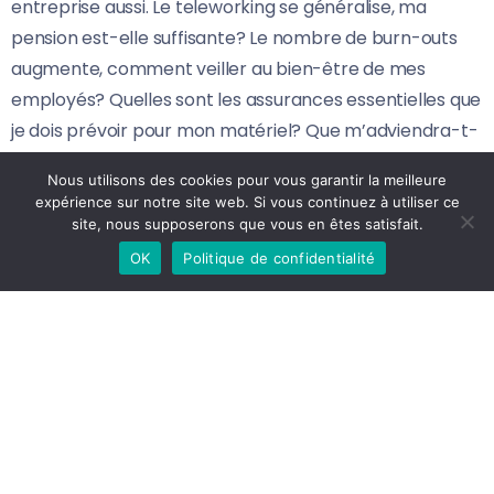
entreprise aussi. Le teleworking se généralise, ma
pension est-elle suffisante? Le nombre de burn-outs
augmente, comment veiller au bien-être de mes
employés? Quelles sont les assurances essentielles que
je dois prévoir pour mon matériel? Que m’adviendra-t-
il en temps que dirigeant, si un problème surgit?
Nous utilisons des cookies pour vous garantir la meilleure
Comment me protéger au mieux en temps
expérience sur notre site web. Si vous continuez à utiliser ce
qu’entrepreneur? Suis-je bien assuré ou simplement
site, nous supposerons que vous en êtes satisfait.
assuré? Votre courtier peut faire la différence.
OK
Politique de confidentialité
Ecoutez ces podcasts sur différents sujets pour
avoir les réponses et prendre les bonnes décisions.
Par exemple la protection juridique, la pension, la
santé, les risques professionnels…
Suivez-nous sur cette chaîne.