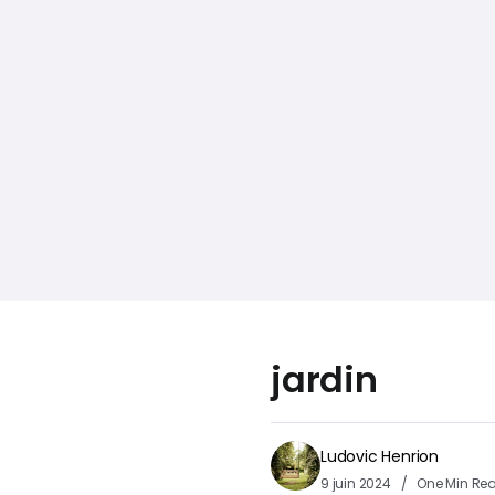
jardin
Ludovic Henrion
9 juin 2024
One Min Re