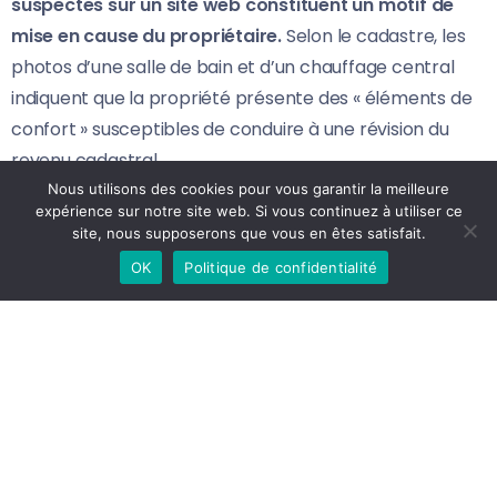
suspectes sur un site web constituent un motif de
mise en cause du propriétaire.
Selon le cadastre, les
photos d’une salle de bain et d’un chauffage central
indiquent que la propriété présente des « éléments de
confort » susceptibles de conduire à une révision du
revenu cadastral.
Nous utilisons des cookies pour vous garantir la meilleure
Des contrôles aléatoires
expérience sur notre site web. Si vous continuez à utiliser ce
site, nous supposerons que vous en êtes satisfait.
Le fisc assure que
les informations fournies par les
OK
Politique de confidentialité
propriétaires sont les premières sources de
renseignements
. «
Il doit nous dire honnêtement
quelles modifications ont été apportées.
Nous
obtenons également ces informations par le biais des
permis de construire.
Mais pour les travaux
d’embellissement sans permis de construire, ce n’est
pas le cas. Souvent, des fonctionnaires municipaux