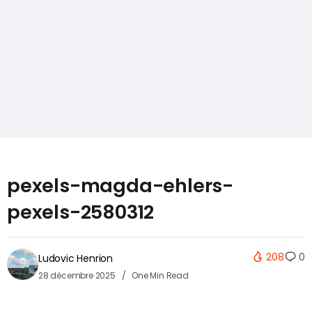
pexels-magda-ehlers-
pexels-2580312
208
0
Ludovic Henrion
28 décembre 2025
One Min Read