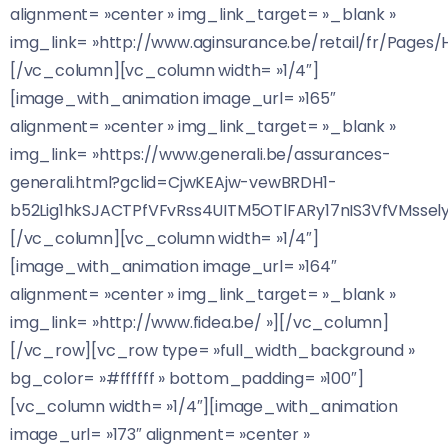
alignment= »center » img_link_target= »_blank »
img_link= »http://www.aginsurance.be/retail/fr/Pages
[/vc_column][vc_column width= »1/4″]
[image_with_animation image_url= »165″
alignment= »center » img_link_target= »_blank »
img_link= »https://www.generali.be/assurances-
generali.html?gclid=CjwKEAjw-vewBRDH1-
b52Lig1hkSJACTPfVFvRss4UITM5OTlFARy17nIS3VfVMss
[/vc_column][vc_column width= »1/4″]
[image_with_animation image_url= »164″
alignment= »center » img_link_target= »_blank »
img_link= »http://www.fidea.be/ »][/vc_column]
[/vc_row][vc_row type= »full_width_background »
bg_color= »#ffffff » bottom_padding= »100″]
[vc_column width= »1/4″][image_with_animation
image_url= »173″ alignment= »center »