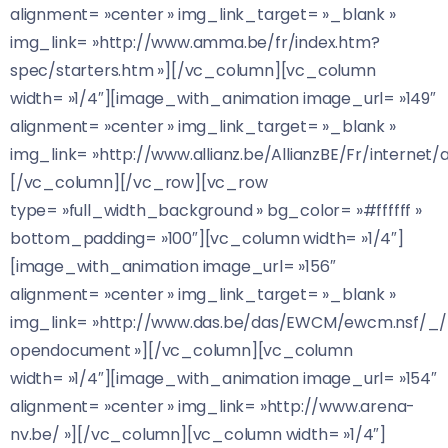
alignment= »center » img_link_target= »_blank »
img_link= »http://www.amma.be/fr/index.htm?
spec/starters.htm »][/vc_column][vc_column
width= »1/4″][image_with_animation image_url= »149″
alignment= »center » img_link_target= »_blank »
img_link= »http://www.allianz.be/AllianzBE/Fr/internet/a
[/vc_column][/vc_row][vc_row
type= »full_width_background » bg_color= »#ffffff »
bottom_padding= »100″][vc_column width= »1/4″]
[image_with_animation image_url= »156″
alignment= »center » img_link_target= »_blank »
img_link= »http://www.das.be/das/EWCM/ewcm.nsf/_
opendocument »][/vc_column][vc_column
width= »1/4″][image_with_animation image_url= »154″
alignment= »center » img_link= »http://www.arena-
nv.be/ »][/vc_column][vc_column width= »1/4″]