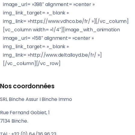
image_url= »398″ alignment= »center »
img_link_target= »_blank »
img_link= »https://www.vdhco.be/fr/ »][/vc_column]
[vc_column width= »1/4″][image_with_animation
image_url= »158″ alignment= »center »
img_link_target= »_blank »
img_link= »http://www.deltalloyd.be/fr/ »]
[/vc_column][/vc_row]
Nos coordonnées
SRL Binche Assur I Binche Immo
Rue Fernand Gobiet, 1
7134 Binche.
Tél. : +32 (0) 64/36 96 23