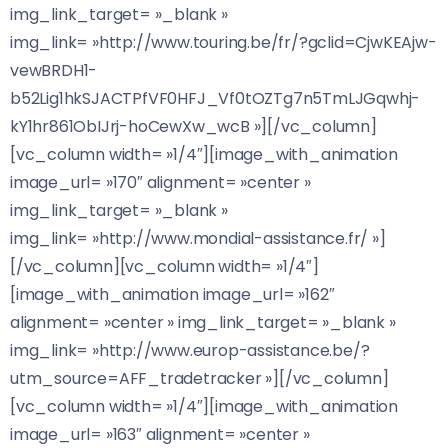
img_link_target= »_blank »
img_link= »http://www.touring.be/fr/?gclid=CjwKEAjw-
vewBRDH1-
b52Lig1hkSJACTPfVF0HFJ_Vf0tOZTg7n5TmLJGqwhj-
kY1hr861ObIJrj-hoCewXw_wcB »][/vc_column]
[vc_column width= »1/4″][image_with_animation
image_url= »170″ alignment= »center »
img_link_target= »_blank »
img_link= »http://www.mondial-assistance.fr/ »]
[/vc_column][vc_column width= »1/4″]
[image_with_animation image_url= »162″
alignment= »center » img_link_target= »_blank »
img_link= »http://www.europ-assistance.be/?
utm_source=AFF_tradetracker »][/vc_column]
[vc_column width= »1/4″][image_with_animation
image_url= »163″ alignment= »center »