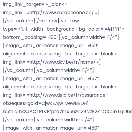
img_link_target= »_blank »
img_link= »http://www.europeenne.be/ »]
[/vc_column][/vc_row][vc_row
type= »full_width_background » bg_color= »#ffffff »
bottom_padding= »100″][vc_column width= »1/4″]
[image_with_animation image_url= »159″
alignment= »center » img_link_target= »_blank »
img_link= »http://www.dkv.be/fr/home/ »]
[/vc_column][vc_column width= »1/4″]
[image_with_animation image_url= »157″
alignment= »center » img_link_target= »_blank »
img_link= »http://www.dela.be/fr/assurance-
obseques?gclid=CjwKEAjw-vewBRDH1-
b52Lig1hkSJACTPfVFfptd7rTx56zC28N2E2kTOXp9xTql96
[/vc_column][vc_column width= »1/4″]
[image_with_animation image_url= »150″