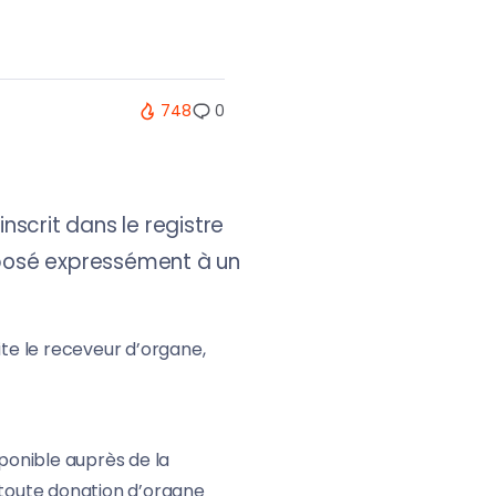
748
0
nscrit dans le registre
opposé expressément à un
ite le receveur d’organe,
sponible auprès de la
 toute donation d’organe