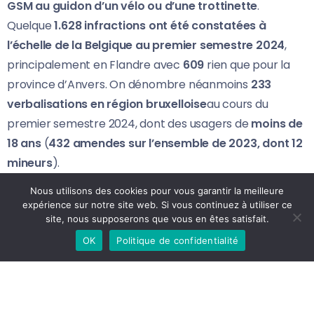
GSM au guidon d’un vélo ou d’une trottinette
.
Quelque
1.628 infractions ont été constatées à
l’échelle de la Belgique au premier semestre 2024
,
principalement en Flandre avec
609
rien que pour la
province d’Anvers. On dénombre néanmoins
233
verbalisations en région bruxelloise
au cours du
premier semestre 2024, dont des usagers de
moins de
18 ans
(
432 amendes sur l’ensemble de 2023, dont 12
mineurs
).
En Wallonie, le
Brabant wallon
arrive en tête avec
9 p.-
Nous utilisons des cookies pour vous garantir la meilleure
v. pour la première moitié de 2024
(8 en 2023),
expérience sur notre site web. Si vous continuez à utiliser ce
site, nous supposerons que vous en êtes satisfait.
devant le
Hainaut
(5 en 2024 et 19 en 2023),
Liège
(4-
10),
Namur
(4-9) et le
Luxembourg
(1-2), selon les
OK
Politique de confidentialité
chiffres communiqués à la Chambre par le ministre
fédéral de la Mobilité,
Jean-Luc Crucke (Les Engagés)
.
« L’amende s’élève à
174 euros
sans les frais