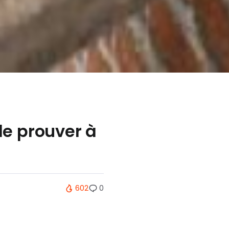
le prouver à
602
0